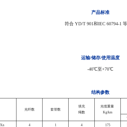
产品标准
符合 YD/T 901和IEC 60794-1
运输/储存/使用温度
-40℃至+70℃
结构参数
填充
光缆重量
光纤数
套管数
绳数
Kg/km
4Xn
4
1
4
175