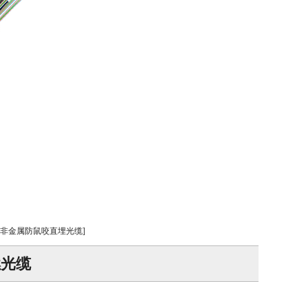
Y63非金属防鼠咬直埋光缆]
燃光缆