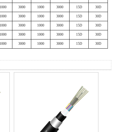
1000
3000
1000
3000
15D
30D
1000
3000
1000
3000
15D
30D
1000
3000
1000
3000
15D
30D
1000
3000
1000
3000
15D
30D
1000
3000
1000
3000
15D
30D