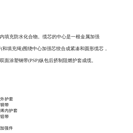
套管内填充防水化合物。缆芯的中心是一根金属加强
管(和填充绳)围绕中心加强芯绞合成紧凑和圆形缆芯，
双面涂塑钢带(PSP)纵包后挤制阻燃护套成缆。