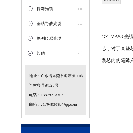
特殊光缆
基站野战光缆
GYTZA53
探测传感光缆
芯，对于某些芯
高温油井测温光缆
其他
缆芯内的缝隙充
地址：广东省东莞市道滘镇大岭
丫村粤晖路325号
电话：13829218505
邮箱：2170493089@qq.com
不锈钢钢管测温光缆