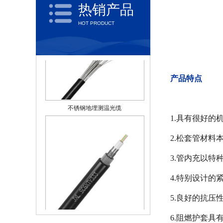
热销产品
HOT PRODUCT
产品特点
不锈钢地埋测温光缆
1.具有很好的
2.松套管材
3.管内充以特
4.特别设计的
5.良好的抗压
SCGXTY333地埋式铠装测温光缆
6.阻燃护套具