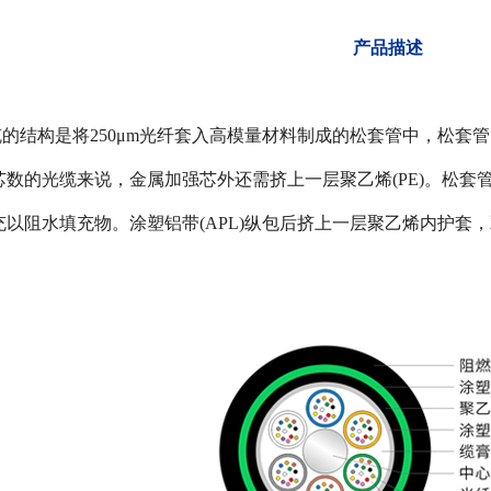
​产品描述
 光缆的结构是将250μm光纤套入高模量材料制成的松套管中，松
数的光缆来说，金属加强芯外还需挤上一层聚乙烯(PE)。松套
以阻水填充物。涂塑铝带(APL)纵包后挤上一层聚乙烯内护套，