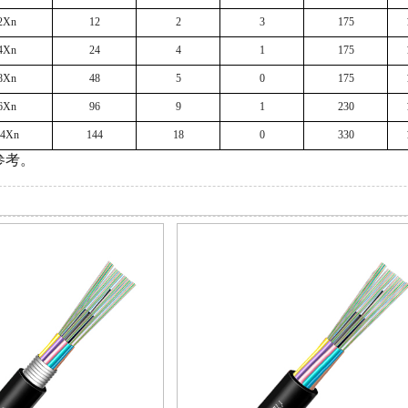
2Xn
12
2
3
175
4Xn
24
4
1
175
8Xn
48
5
0
175
6Xn
96
9
1
230
44Xn
144
18
0
330
参考。