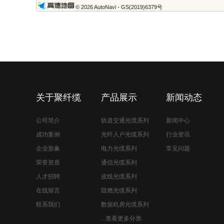
© 2026 AutoNavi
- GS(2019)6379号
网站首页
电力光缆
阻燃光缆
关于聚纤缆
产品展示
新闻动态
公司简介
轨道交通光缆系列
新闻中心
成功案例
光纤入户光缆系列
行业资讯
企业形象
电力光缆系列
常见问题
荣誉资质
通信光缆系列
人才招聘
皮线光缆系列
在线留言
阻燃光缆系列
联系我们
数据机房光缆系列
...查看更多分类