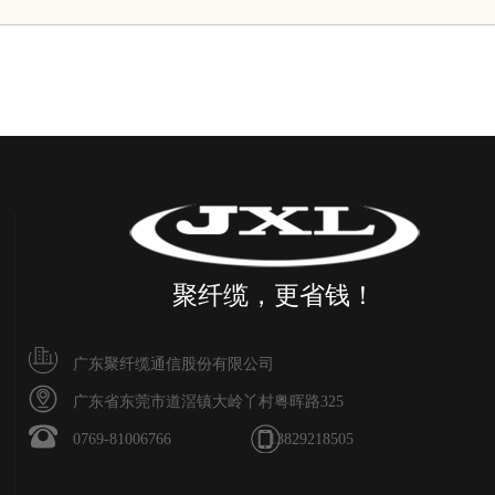
生产实力
新闻资讯
成功案例
聚纤缆，更省钱！
广东聚纤缆通信股份有限公司
广东省东莞市道滘镇大岭丫村粤晖路325
0769-81006766 13829218505