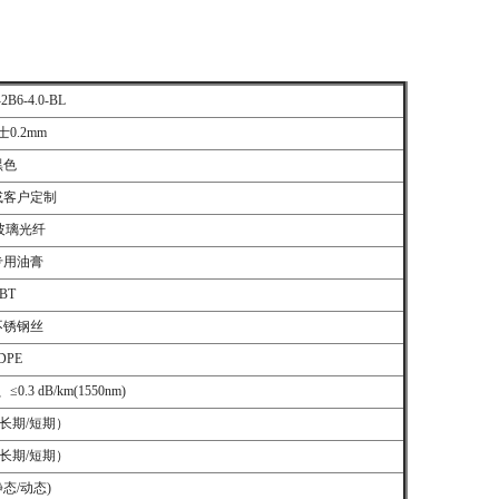
B6-4.0-BL
士0.2mm
黑色
米或客户定制
 玻璃光纤
专用油膏
BT
不锈钢丝
DPE
)、≤0.3 dB/km(1550nm)
00(长期/短期）
00(长期/短期）
(静态/动态)