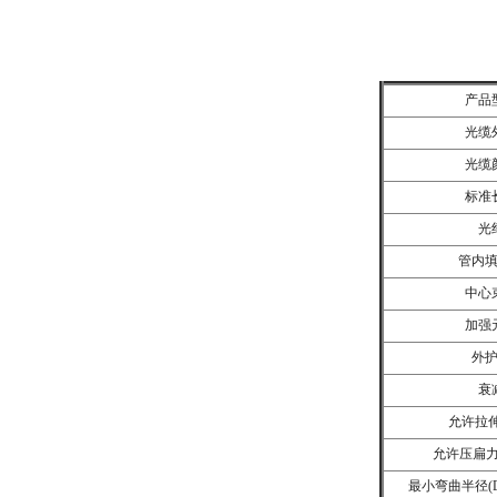
产品
光缆
光缆
GYFXTY束管式非金属单模光缆
标准
光
管内
中心
加强
外
衰
允许拉伸
ADSS全介质自承式光缆(单护套)
允许压扁力(N
最小弯曲半径(