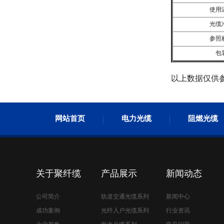
使用
光缆
参照
包
以上数据仅供
GYFTY室外非金属光缆
网站首页
电力光缆
阻燃光缆
关于聚纤缆
产品展示
新闻动态
公司简介
轨道交通光缆系列
新闻中心
GYFTA室外非金属铠装光缆
成功案例
光纤入户光缆系列
行业资讯