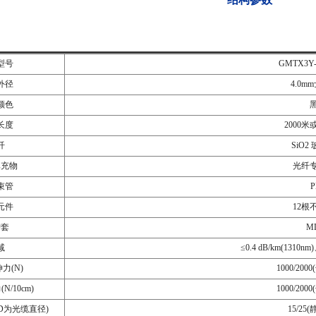
型号
GMTX3Y-2
外径
4.0mm
颜色
长度
2000
纤
SiO2
填充物
光纤
束管
P
元件
12根
护套
M
减
≤0.4 dB/km(1310nm
力(N)
1000/20
/10cm)
1000/20
D为光缆直径)
15/25