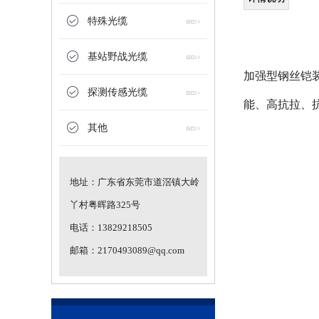
特殊光缆
基站野战光缆
加强型钢丝铠
探测传感光缆
GYFTAH58通信用层绞填充式室外光缆
能、高抗拉、
其他
地址：广东省东莞市道滘镇大岭
丫村粤晖路325号
电话：13829218505
邮箱：2170493089@qq.com
GYMXTZS防火光缆