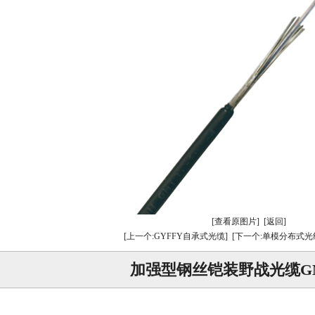
[查看原图片]
[返回]
[上一个:GYFFY自承式光缆]
[下一个:单模分布式光
加强型钢丝铠装野战光缆GM