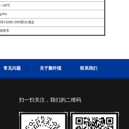
~+80℃
g/km
；GJB1428B-2009部分满足
或络车
常见问题
关于聚纤缆
联系我们
扫一扫关注，我们的二维码