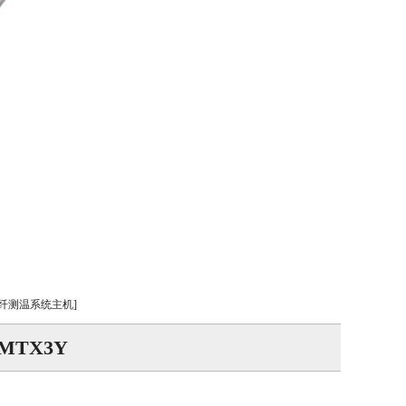
纤测温系统主机]
TX3Y