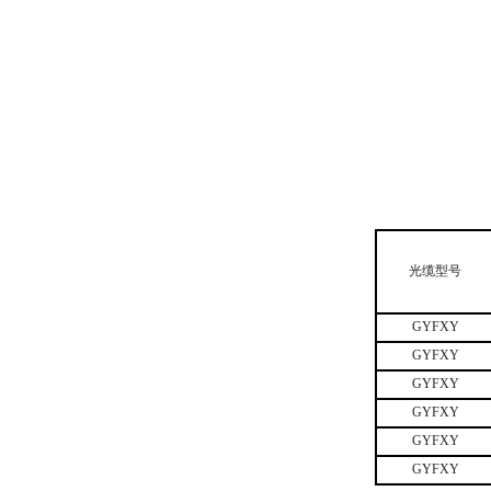
GYMXTZS防火光缆
光缆型号
运营商入户光缆
GYFXY
GYFXY
GYFXY
GYFXY
GYFXY
GYFXY