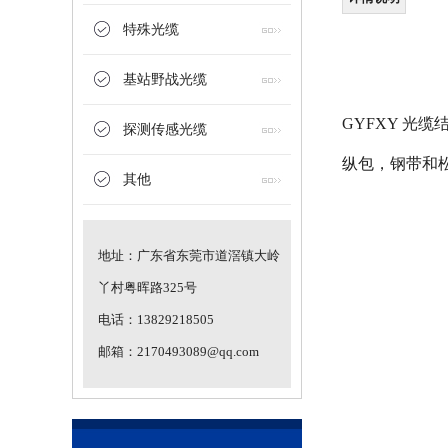
特殊光缆
基站野战光缆
GYFXY 光
探测传感光缆
纵包，钢带和
其他
高温油井测温光缆
地址：广东省东莞市道滘镇大岭
丫村粤晖路325号
电话：13829218505
邮箱：2170493089@qq.com