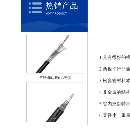
不锈钢钢管测温光缆
热销产品
HOT PRODUCT
1.具有很好的
不锈钢地埋测温光缆
2.两根平行非
3.松套管材
4.非金属的
5.管内充以特
6.直径小、重