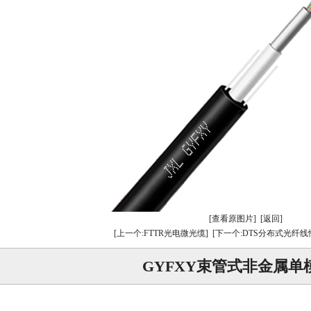
[查看原图片]
[返回]
[上一个:FTTR光电微光缆]
[下一个:DTS分布式光纤
GYFXY束管式非金属单