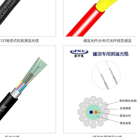
TY333地埋式铠装测温光缆
感温光纤|分布式光纤线型感温