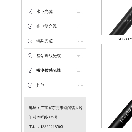
水下光缆
光电复合缆
SCGX
特殊光缆
基站野战光缆
探测传感光缆
其他
地址：广东省东莞市道滘镇大岭
高温油井测温光缆
丫村粤晖路325号
电话：13829218505